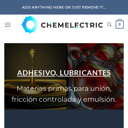
Skip
ADD ANYTHING HERE OR JUST REMOVE IT...
to
content
0
ADHESIVO, LUBRICANTES
Materias primas para unión,
fricción controlada y emulsión.