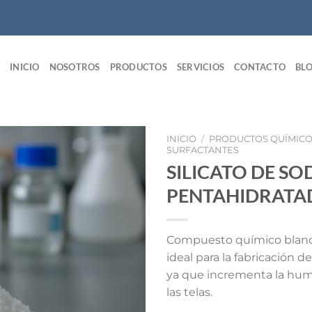
INICIO
NOSOTROS
PRODUCTOS
SERVICIOS
CONTACTO
BL
INICIO
/
PRODUCTOS QUÍMIC
SURFACTANTES
SILICATO DE SO
PENTAHIDRATA
Compuesto químico blanc
ideal para la fabricación d
ya que incrementa la hu
las telas.