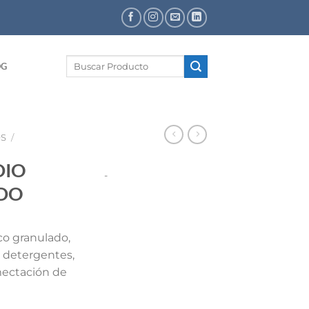
Buscar
OG
por:
OS
/
DIO
-
DO
o granulado,
e detergentes,
mectación de