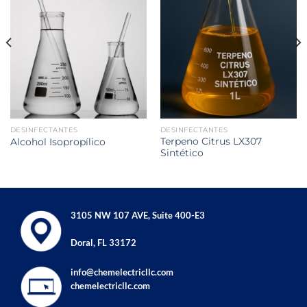
DESINFECTANTES
DESINFECTANTES
Terpeno Citrus LX307
Alcohol Isopropílico
Sintético
3105 NW 107 AVE, Suite 400-E3
Doral, FL 33172
info@chemelectricllc.com
chemelectricllc.com