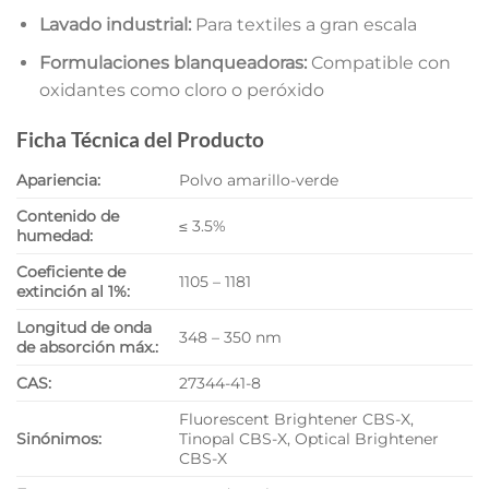
Lavado industrial:
Para textiles a gran escala
Formulaciones blanqueadoras:
Compatible con
oxidantes como cloro o peróxido
Ficha Técnica del Producto
Apariencia:
Polvo amarillo-verde
Contenido de
≤ 3.5%
humedad:
Coeficiente de
1105 – 1181
extinción al 1%:
Longitud de onda
348 – 350 nm
de absorción máx.:
CAS:
27344-41-8
Fluorescent Brightener CBS-X,
Sinónimos:
Tinopal CBS-X, Optical Brightener
CBS-X